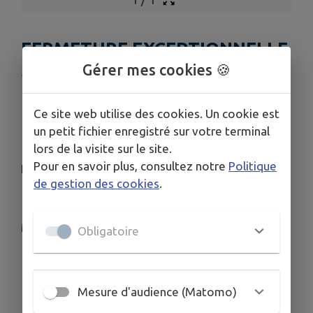
FERMETURE EXCEPTIONNELLE
Gérer mes cookies 🍪
Publié le mercredi 13 mai 2026 - Mont des Avaloirs
[RÉSEAU LECTURE]
Ce site web utilise des cookies. Un cookie est
un petit fichier enregistré sur votre terminal
lors de la visite sur le site.
Pour en savoir plus, consultez notre
Politique
Fermeture exceptionnelle le mardi 19 mai
de gestion des cookies
.
Merci de votre compréhension
Obligatoire
Mesure d'audience (Matomo)