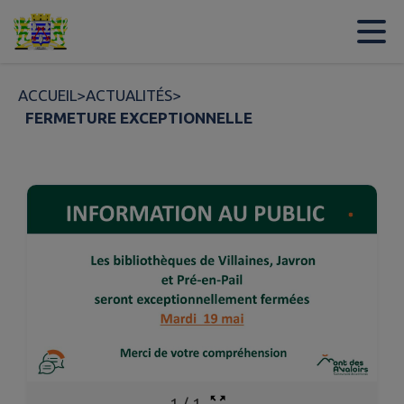
Contenu
Menu
Recherche
Pied de page
ACCUEIL
>
ACTUALITÉS
>
FERMETURE EXCEPTIONNELLE
1
/
1