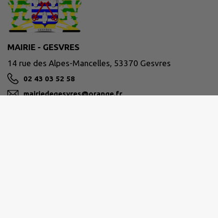
MAIRIE - GESVRES
14 rue des Alpes-Mancelles, 53370 Gesvres
02 43 03 52 58
mairiedegesvres@orange.fr
M'Y RENDRE
www.gesvres53.fr
Site réalisé par
IntraMuros SAS
|
Mentions légales
|
CGU
|
Politique de confidentialité
|
Accessibilité : partiellement conforme
|
Gérer mes cookies
|
Rechercher
|
Plan du site