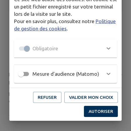
INFORMATIONS PRATIQUES
un petit fichier enregistré sur votre terminal
lors de la visite sur le site.
LIEU
Pour en savoir plus, consultez notre
Politique
Mairie
de gestion des cookies
.
DATE
Le dim. 15 mars
Obligatoire
HORAIRES
De 8h à 18h
Mesure d'audience (Matomo)
Élections municipales le dimanche 15 mars, pour le
premier tour.
Il est possible de voter de 8h à 18h à la mairie de
REFUSER
VALIDER MON CHOIX
Gesvres
AUTORISER
Deuxième tour (si besoin) le dimanche 22 mars