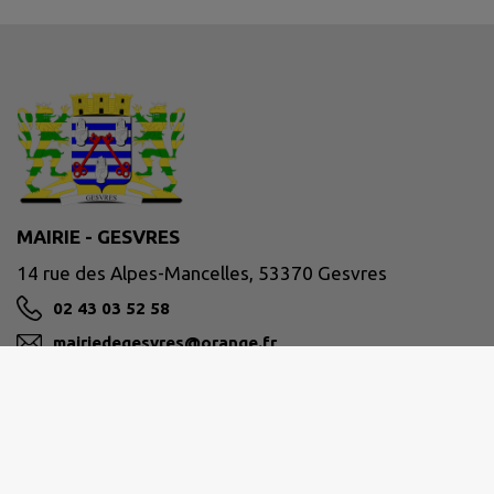
MAIRIE - GESVRES
14 rue des Alpes-Mancelles, 53370 Gesvres
02 43 03 52 58
mairiedegesvres@orange.fr
M'Y RENDRE
www.gesvres53.fr