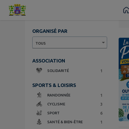
Contenu
Menu
Recherche
Pied de page
Vue liste
ORGANISÉ PAR
Page 1.
ASSOCIATION
1
SOLIDARITÉ
SPORTS & LOISIRS
1
RANDONNÉE
3
CYCLISME
6
SPORT
1
SANTÉ & BIEN-ÊTRE