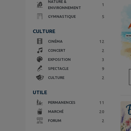
NATURE &
1
ENVIRONNEMENT
5
GYMNASTIQUE
CULTURE
12
CINÉMA
2
CONCERT
3
EXPOSITION
9
SPECTACLE
2
CULTURE
UTILE
11
PERMANENCES
20
MARCHÉ
2
FORUM