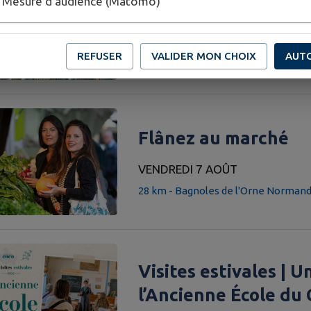
Mesure d'audience (Matomo)
MERCREDI 5 AOÛT - DIMANCHE
20 km - Sillé-le-Guillaume
REFUSER
VALIDER MON CHOIX
AUT
Catégorie : Exposition
Flânez au marché
VENDREDI 7 AOÛT
28 km - Bagnoles de l'Orne Normand
Visites estivales | 
l’Ancienne École du