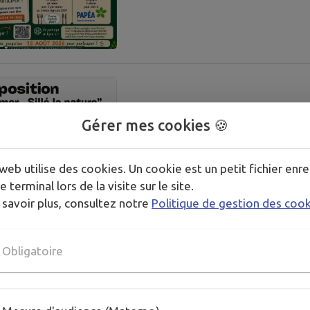
🎨 Exposition “Remer
Gérer mes cookies 🍪
DIMANCHE 2 AOÛT - DIMANCHE
web utilise des cookies. Un cookie est un petit fichier enre
17 km - Sillé-le-Guillaume
e terminal lors de la visite sur le site.
Catégorie : Exposition
 savoir plus, consultez notre
Politique de gestion des coo
Obligatoire
Exposition : Les Pet
de la Sarthe vues d’