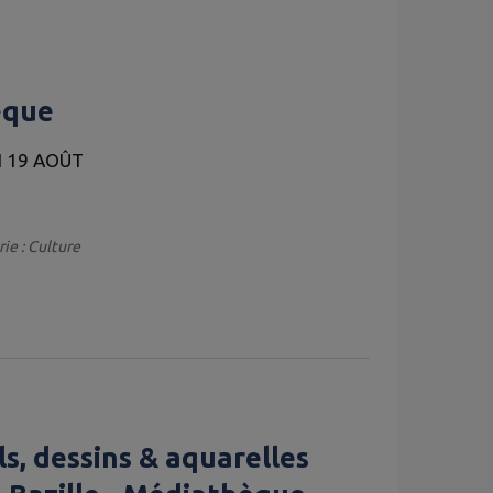
èque
I 19 AOÛT
ie : Culture
s, dessins & aquarelles