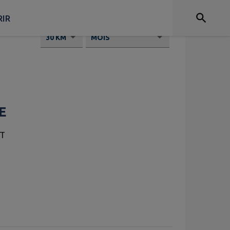
IR
Distance
sélectionnée : 30 km.
E
ÛT