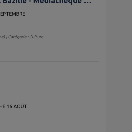
l Bazille - Médiathèque de
 SEPTEMBRE
e) | Catégorie : Culture
CHE 16 AOÛT