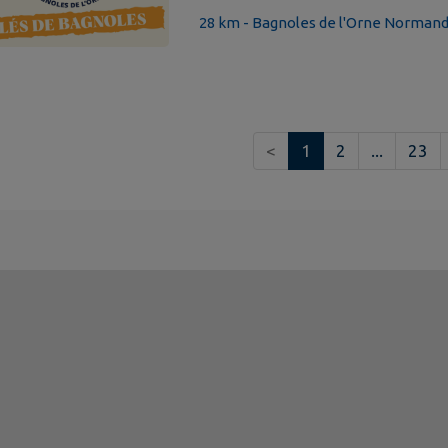
28 km - Bagnoles de l'Orne Normand
<
1
2
...
23