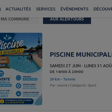
ACTUALITÉS
SERVICES
ÉVÉNEMENTS
DÉCOUVR
MA COMMUNE
AUX ALENTOURS
FILTRE ACTIF
 10 événements sur 223 affichés sur cette page. Distance 
PISCINE MUNICIPAL
SAMEDI 27 JUIN - LUNDI 31 AO
DE 14H00 À 20H00
29 km - Tennie
Par : mairie | Catégorie : Sport