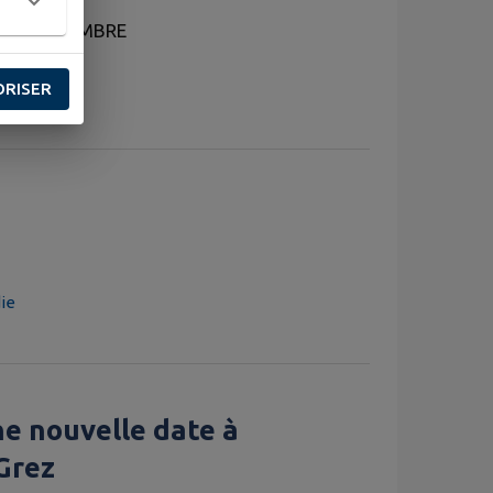
 20 SEPTEMBRE
ORISER
ie
Une nouvelle date à
 Grez