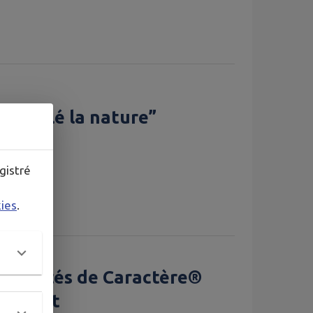
… Sillé la nature”
 16 AOÛT
gistré
kies
.
ites Cités de Caractère®
en haut