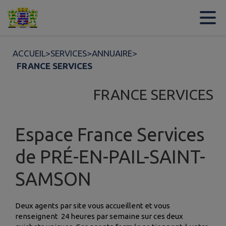
Contenu
Menu
Recherche
Pied de page
ACCUEIL
>
SERVICES
>
ANNUAIRE
>
FRANCE SERVICES
FRANCE SERVICES
Espace France Services
de PRÉ-EN-PAIL-SAINT-
SAMSON
Deux agents par site vous accueillent et vous
renseignent 24 heures par semaine sur ces deux