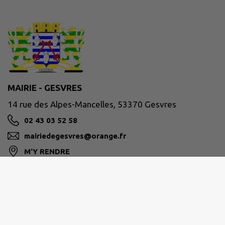
MAIRIE - GESVRES
14 rue des Alpes-Mancelles, 53370 Gesvres
02 43 03 52 58
mairiedegesvres@orange.fr
M'Y RENDRE
www.gesvres53.fr