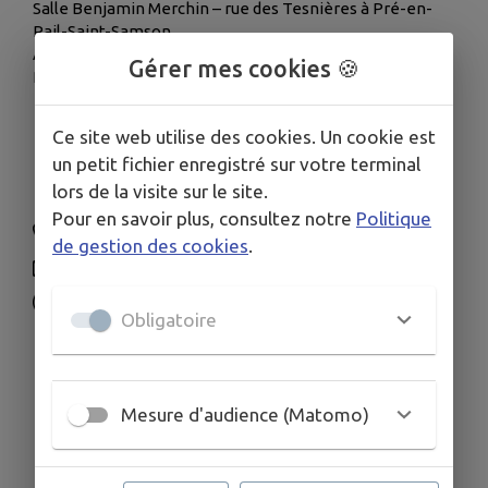
Salle Benjamin Merchin – rue des Tesnières à Pré-en-
Pail-Saint-Samson
Ancienne école primaire – 35 rue du Dr Poirrier à Saint-
Gérer mes cookies 🍪
Pierre-des-Nids
Secrétariat
Ce site web utilise des cookies. Un cookie est
un petit fichier enregistré sur votre terminal
Mardi et mercredi : 9h-12h30 / 13h30-18h
lors de la visite sur le site.
Vendredi : 13h30-18h
Pour en savoir plus, consultez notre
Politique
02 43 30 11 11
de gestion des cookies
.
eea@cc-montdesavaloirs.fr
www.cc-montdesavaloirs.fr/
Obligatoire
Rue Jules Doitteau, Villaines-la-Juhel
Mesure d'audience (Matomo)