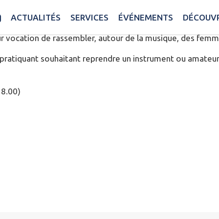
ICALE LAIQUE
ACTUALITÉS
SERVICES
ÉVÉNEMENTS
DÉCOUVR
our vocation de rassembler, autour de la musique, des fe
pratiquant souhaitant reprendre un instrument ou amateur
18.00)