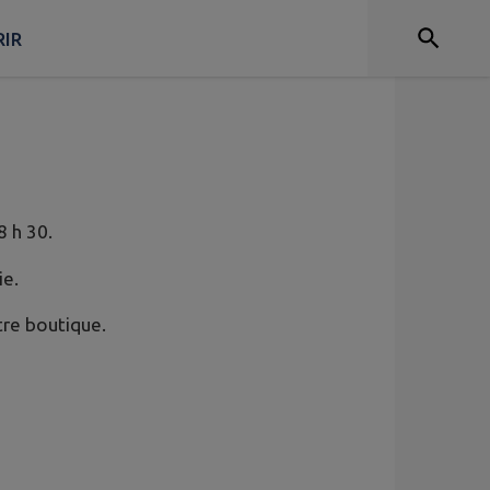
IR
8 h 30.
ie.
tre boutique.