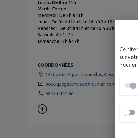
Lundi : De 8h à 11h
Mardi : Fermé
Mercredi : De 8h à 11h
Jeudi : De 8h à 11h et de 16 h 30 à 18 h 30
Vendredi : De 8h à 11h et de 16 h 30 à 18 h 30
Samedi : 8h à 12h
Dimanche : 8h à 12h
Ce site 
sur votr
Pour en
COORDONNÉES
14 rue des Alpes mancelles, Gesvres 53370
boutiquegesvroise@hotmail.com
02.43.04.16.66