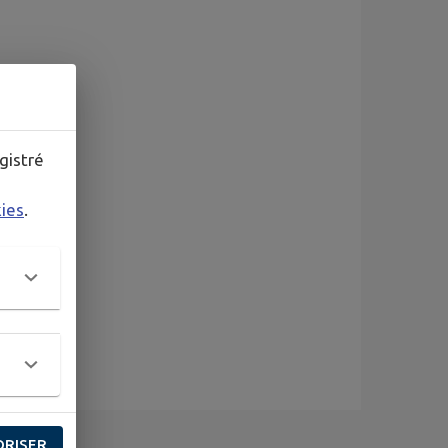
gistré
kies
.
ORISER