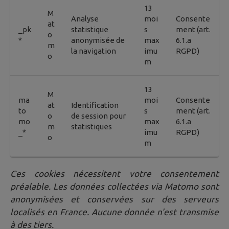
13
M
Analyse
moi
Consente
at
_pk
statistique
s
ment (art.
o
*
anonymisée de
max
6.1.a
m
la navigation
imu
RGPD)
o
m
13
M
ma
moi
Consente
at
Identification
to
s
ment (art.
o
de session pour
mo
max
6.1.a
m
statistiques
_*
imu
RGPD)
o
m
Ces cookies nécessitent votre consentement
préalable. Les données collectées via Matomo sont
anonymisées et conservées sur des serveurs
localisés en France. Aucune donnée n'est transmise
à des tiers.