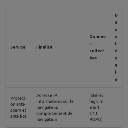
B
a
s
Donnée
e
s
l
Service
Finalité
collect
é
ées
g
a
l
e
Adresse IP,
Intérêt
Protecti
informations sur le
légitim
on anti-
navigateur,
e (art.
spam et
comportement de
6.1.f
anti-bot
navigation
RGPD)