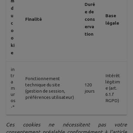
m
Duré
d
e de
u
Base
Finalité
cons
c
légale
erva
o
tion
o
ki
e
in
tr
Intérêt
Fonctionnement
a
légitim
technique du site
120
m
e (art.
(gestion de session,
jours
ur
6.1.f
préférences utilisateur)
os
RGPD)
-*
Ces cookies ne nécessitent pas votre
consentement préalable conformément à l'article