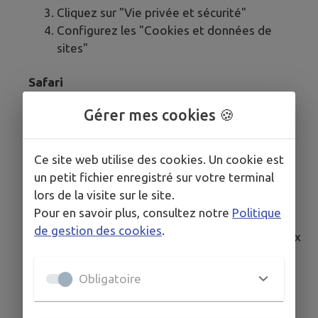
Cliquez sur "Vie privée et sécurité"
Configurez les "Cookies et données de
sites"
Safari
Gérer mes cookies 🍪
Cliquez sur "Safari" dans la barre de menu
Sélectionnez "Préférences"
Cliquez sur l'onglet "Confidentialité"
Ce site web utilise des cookies. Un cookie est
Gérez les cookies dans cette section
un petit fichier enregistré sur votre terminal
lors de la visite sur le site.
Microsoft Edge
Pour en savoir plus, consultez notre
Politique
de gestion des cookies
.
Cliquez sur le menu (trois points horizontaux
en haut à droite)
Sélectionnez "Paramètres"
Obligatoire
Cliquez sur "Cookies et autorisations de
site"