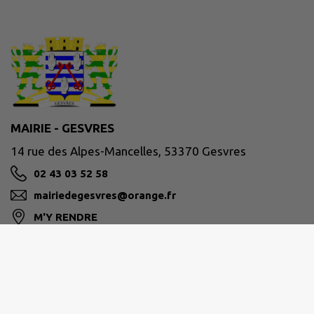
MAIRIE - GESVRES
14 rue des Alpes-Mancelles, 53370 Gesvres
02 43 03 52 58
mairiedegesvres@orange.fr
M'Y RENDRE
www.gesvres53.fr