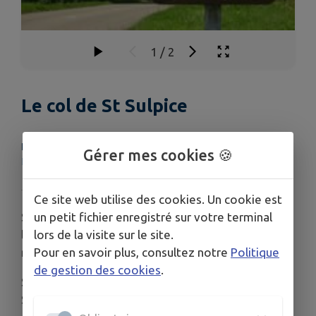
1
/
2
Le col de St Sulpice
LIEU
Gérer mes cookies 🍪
Le col de St Sulpice
Ce site web utilise des cookies. Un cookie est
un petit fichier enregistré sur votre terminal
Situé sur la route de Gesvres à Averton. C'est
lors de la visite sur le site.
l'unique col de l'ouest d'une altitude de 275
Pour en savoir plus, consultez notre
Politique
mètres.
de gestion des cookies
.
Sur la butte sur laquelle se trouvait le Prieuré se St
Sulpice.