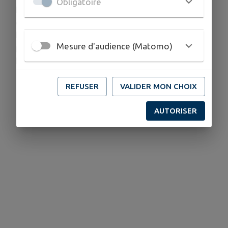
Obligatoire
La chapelle bâtie sur le versant de la vallée était
délabrée en 1753. Reconstruite, elle fut vendue
bien national de 28 avril
1791.La
chapelle n'existe
Mesure d'audience (Matomo)
plus, mais reste une très jolie vue sur la foret de
Pail.
REFUSER
VALIDER MON CHOIX
AUTORISER