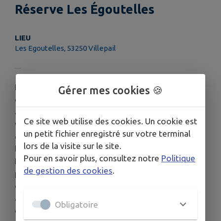
Réserve Les Égoutelles
LIEU
Les Egoutelles, 53250 Villepail
La Tourbière des Egoutelles constitue un site de
Gérer mes cookies 🍪
deux hectares dans une ancienne carrière de grès
armoricain. Plus d’une centaine d’espèces
Ce site web utilise des cookies. Un cookie est
végétales ont été recensées, parmi lesquelles des
un petit fichier enregistré sur votre terminal
carnivores originales telles que la Drosera,
lors de la visite sur le site.
le Rossolis à feuilles rondes ou la Grassette du
Pour en savoir plus, consultez notre
Politique
Portugal. Ce lieu unique fait l’objet de mesures de
de gestion des cookies
.
protection strictes visant la préservation des
espèces floristiques et faunistiques. Un
aménagement sur « Nature » pilotis permet de
Obligatoire
cheminer sur le site.