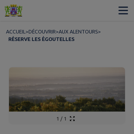
Contenu
Menu
Recherche
Pied de page
ACCUEIL
>
DÉCOUVRIR
>
AUX ALENTOURS
>
RÉSERVE LES ÉGOUTELLES
1
/
1