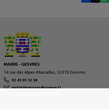
MAIRIE - GESVRES
14 rue des Alpes-Mancelles, 53370 Gesvres
02 43 03 52 58
mairiedegesvres@orange.fr
M'Y RENDRE
www.gesvres53.fr