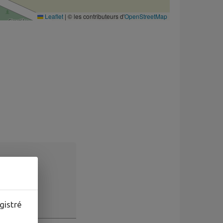
Leaflet
|
© les contributeurs d'
OpenStreetMap
gistré