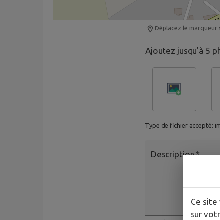
Déplacez le marqueur s
Ajoutez jusqu'à 5 p
Type de fichier accepté: i
Description
*
Ce site 
sur votr