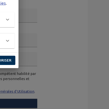
kies
.
ORISER
compétent habilité par
es personnelles et
nérales d’Utilisation
.