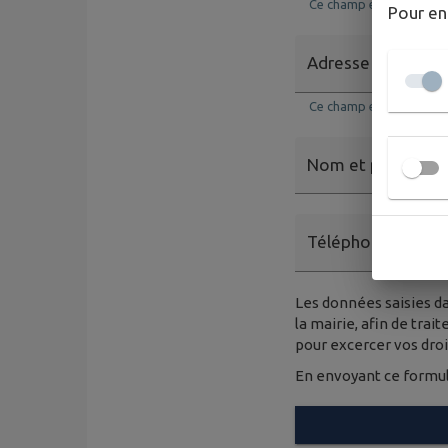
Ce champ est obligatoi
Pour en
Adresse email
*
Ce champ est obligato
Nom et prénom
Téléphone
Les données saisies da
la mairie, afin de tra
pour excercer vos dro
En envoyant ce formul