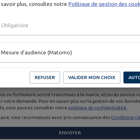
re
 savoir plus, consultez notre
Politique de gestion des coo
Obligatoire
ire. Exemple: nom@exemple.org.
Mesure d'audience (Matomo)
REFUSER
VALIDER MON CHOIX
AUT
ns ce formulaire seront transmises à la mairie, et/ou au service 
iter votre demande. Pour en savoir plus sur la gestion de vos donné
its, vous pouvez consulter notre
politique de confidentialité.
aire, vous reconnaissez avoir pris connaissance des
Conditions Gé
ENVOYER